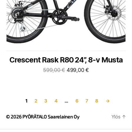
Crescent Rask R80 24”, 8-v Musta
599,00
€
499,00
€
1
2
3
4
…
6
7
8
→
© 2026
PYÖRÄTALO Saarelainen Oy
Ylös
↑