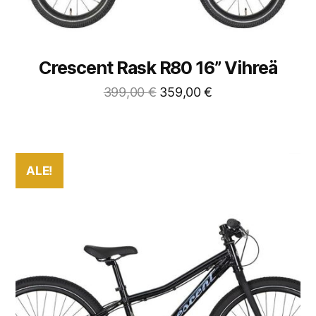
Crescent Rask R80 16” Vihreä
399,00
€
359,00
€
ALE!