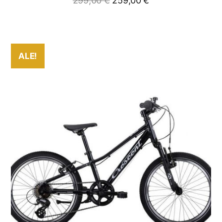
299,00
€
259,00
€
ALE!