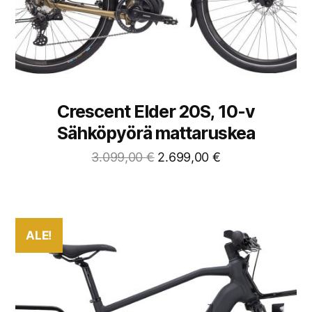
Crescent Elder 20S, 10-v
Sähköpyörä mattaruskea
3.099,00
€
2.699,00
€
ALE!