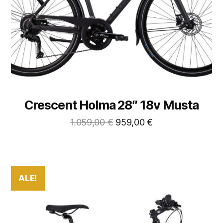
Crescent Holma 28″ 18v Musta
1.059,00
€
959,00
€
ALE!