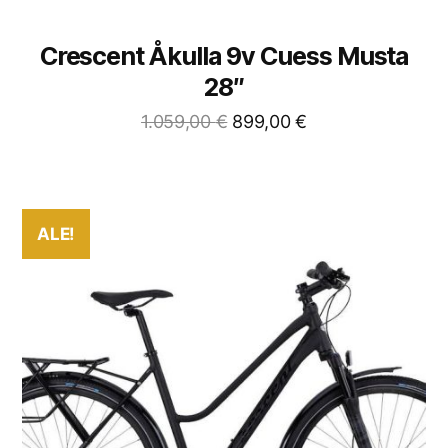
Crescent Åkulla 9v Cuess Musta
28″
1.059,00
€
899,00
€
ALE!