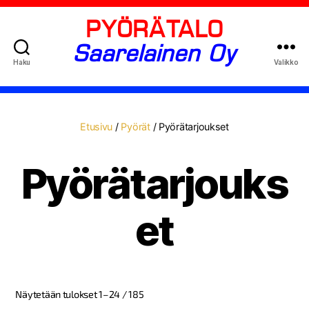
PYÖRÄTALO
Saarelainen Oy
Haku
Valikko
Etusivu
/
Pyörät
/ Pyörätarjoukset
Pyörätarjouks
et
Näytetään tulokset 1–24 / 185