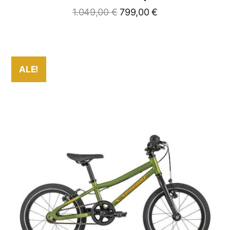
1.049,00
€
799,00
€
ALE!