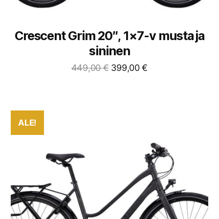
Crescent Grim 20″, 1×7-v musta ja
sininen
449,00
€
399,00
€
ALE!