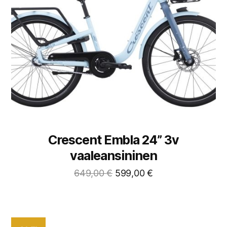
Crescent Embla 24” 3v
vaaleansininen
649,00
€
599,00
€