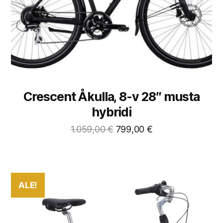
Crescent Åkulla, 8-v 28″ musta
hybridi
1.059,00
€
799,00
€
ALE!