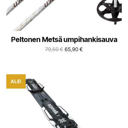
Peltonen Metsä umpihankisauva
79,50
€
65,90
€
ALE!