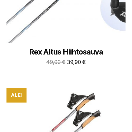
Rex Altus Hiihtosauva
49,00
€
39,90
€
ALE!