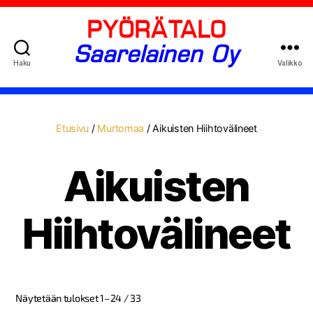
PYÖRÄTALO
Saarelainen Oy
Haku
Valikko
Etusivu
/
Murtomaa
/ Aikuisten Hiihtovälineet
Aikuisten
Hiihtovälineet
Näytetään tulokset 1–24 / 33