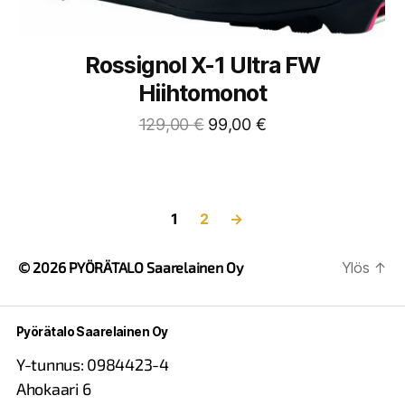
Rossignol X-1 Ultra FW
Hiihtomonot
129,00
€
99,00
€
1
2
→
© 2026
PYÖRÄTALO Saarelainen Oy
Ylös
↑
Pyörätalo Saarelainen Oy
Y-tunnus: 0984423-4
Ahokaari 6