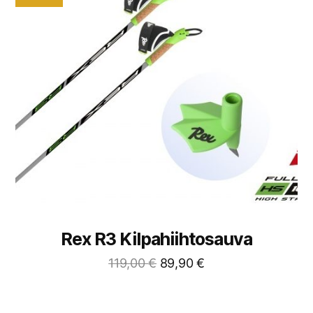
Rex R3 Kilpahiihtosauva
119,00
€
89,90
€