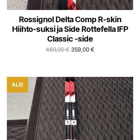
Rossignol Delta Comp R-skin
Hiihto-suksi ja Side Rottefella IFP
Classic -side
469,00
€
359,00
€
ALE!