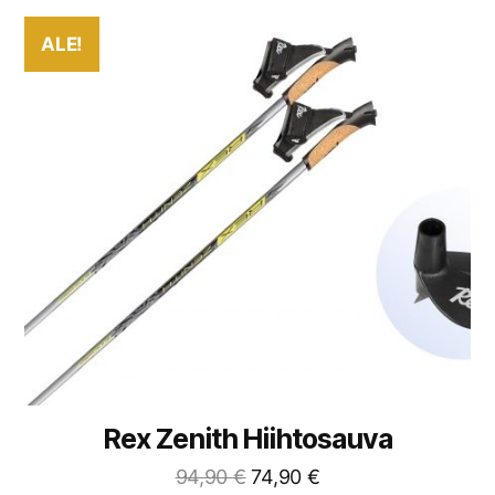
ALE!
Rex Zenith Hiihtosauva
94,90
€
74,90
€