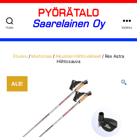
PYÖRÄTALO
Saarelainen Oy
Haku
Valikko
Etusivu
/
Murtomaa
/
Aikuisten Hiihtovälineet
/ Rex Astra
Hiihtosauva
ALE!