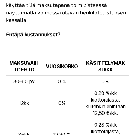
käyttää tiliä maksutapana toimipisteessä
näyttämällä voimassa olevan henkilötodistuksen
kassalla.
Entäpä kustannukset?
MAKSUVAIH
KÄSITTELYMAK
VUOSIKORKO
TOEHTO
SU/KK
30–60 pv
0 %
0 €
0,28 %/kk
luottorajasta,
12kk
0%
kuitenkin enintään
12,50 €/kk.
0,28 %/kk
luottorajasta,
36kk
12,90 %