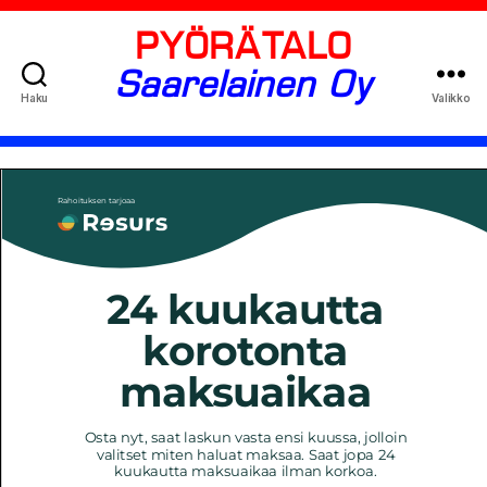
PYÖRÄTALO
Saarelainen Oy
Haku
Valikko