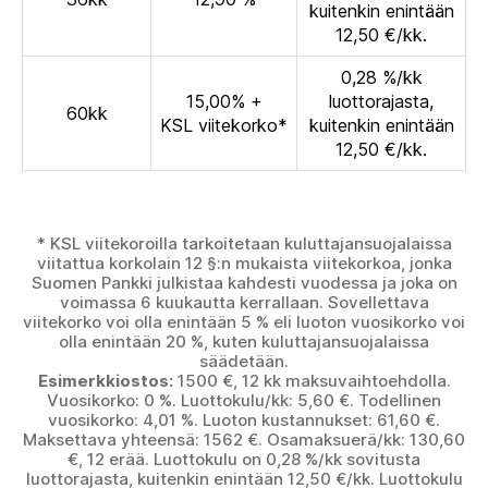
kuitenkin enintään
12,50 €/kk.
0,28 %/kk
15,00% +
luottorajasta,
60kk
KSL viitekorko*
kuitenkin enintään
12,50 €/kk.
* KSL viitekoroilla tarkoitetaan kuluttajansuojalaissa
viitattua korkolain 12 §:n mukaista viitekorkoa, jonka
Suomen Pankki julkistaa kahdesti vuodessa ja joka on
voimassa 6 kuukautta kerrallaan. Sovellettava
viitekorko voi olla enintään 5 % eli luoton vuosikorko voi
olla enintään 20 %, kuten kuluttajansuojalaissa
säädetään.
Esimerkkiostos:
1500 €, 12 kk maksuvaihtoehdolla.
Vuosikorko: 0 %. Luottokulu/kk: 5,60 €. Todellinen
vuosikorko: 4,01 %. Luoton kustannukset: 61,60 €.
Maksettava yhteensä: 1562 €. Osamaksuerä/kk: 130,60
€, 12 erää. Luottokulu on 0,28 %/kk sovitusta
luottorajasta, kuitenkin enintään 12,50 €/kk. Luottokulu