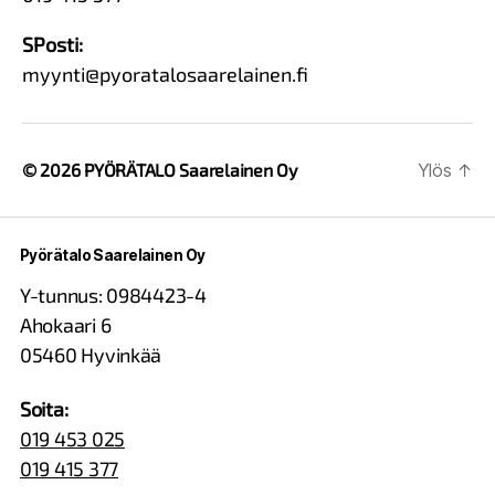
SPosti:
myynti@pyoratalosaarelainen.fi
© 2026
PYÖRÄTALO Saarelainen Oy
Ylös
↑
Pyörätalo Saarelainen Oy
Y-tunnus: 0984423-4
Ahokaari 6
05460 Hyvinkää
Soita:
019 453 025
019 415 377