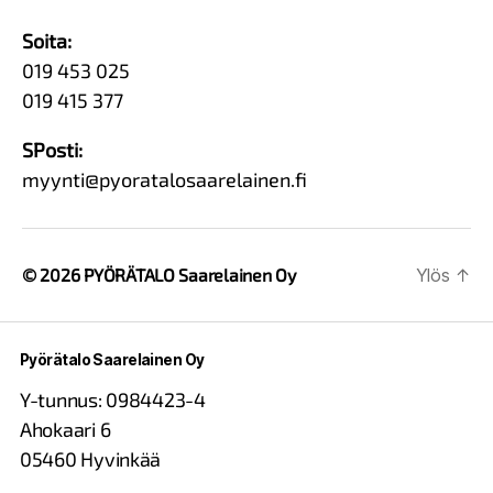
Soita:
019 453 025
019 415 377
SPosti:
myynti@pyoratalosaarelainen.fi
© 2026
PYÖRÄTALO Saarelainen Oy
Ylös
↑
Pyörätalo Saarelainen Oy
Y-tunnus: 0984423-4
Ahokaari 6
05460 Hyvinkää