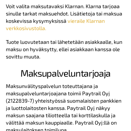
Voit valita maksutavaksi Klarnan. Klarna tarjoaa
sinulle tarkat maksuehdot. Lisätietoja tai maksua
koskevissa kysymyksissä
vieraile Klarnan
verkkosivustolla.
Tuote luovutetaan tai lähetetään asiakkaalle, kun
maksu on hyväksytty, ellei asiakkaan kanssa ole
sovittu muuta.
Maksupalveluntarjoaja
Maksunvälityspalvelun toteuttajana ja
maksupalveluntarjoajana toimii Paytrail Oyj
(2122839-7) yhteistyössä suomalaisten pankkien
ja luottolaitosten kanssa. Paytrail Oyj näkyy
maksun saajana tiliotteella tai korttilaskulla ja
välittää maksun kauppiaalle. Paytrail Oyj:llä on
maksulaitoksen toimilupa.