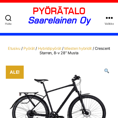
PYÖRÄTALO
Saarelainen Oy
Haku
Valikko
Etusivu
/
Pyörät
/
Hybridipyörät
/
Miesten hybridit
/ Crescent
Starren, 8-v 28″ Musta
ALE!