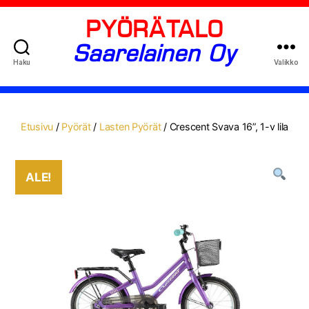
PYÖRÄTALO
Saarelainen Oy
Haku
Valikko
Etusivu
/
Pyörät
/
Lasten Pyörät
/ Crescent Svava 16”, 1-v lila
ALE!