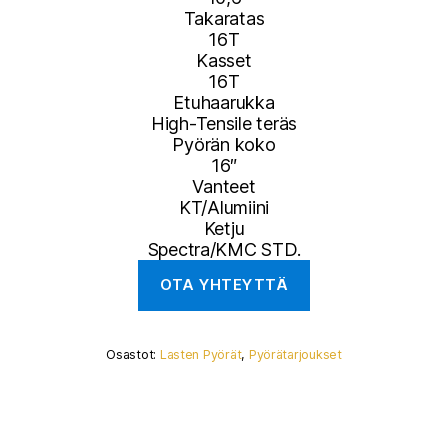
Takaratas
16T
Kasset
16T
Etuhaarukka
High-Tensile teräs
Pyörän koko
16″
Vanteet
KT/Alumiini
Ketju
Spectra/KMC STD.
Osastot:
Lasten Pyörät
,
Pyörätarjoukset