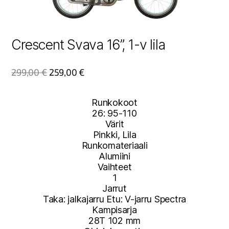
Crescent Svava 16”, 1-v lila
299,00
€
259,00
€
Runkokoot
26: 95-110
Värit
Pinkki, Lila
Runkomateriaali
Alumiini
Vaihteet
1
Jarrut
Taka: jalkajarru Etu: V-jarru Spectra
Kampisarja
28T 102 mm