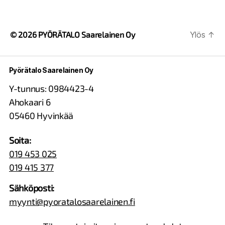
© 2026
PYÖRÄTALO Saarelainen Oy
Ylös
↑
Pyörätalo Saarelainen Oy
Y-tunnus: 0984423-4
Ahokaari 6
05460 Hyvinkää
Soita:
019 453 025
019 415 377
Sähköposti:
myynti@pyoratalosaarelainen.fi