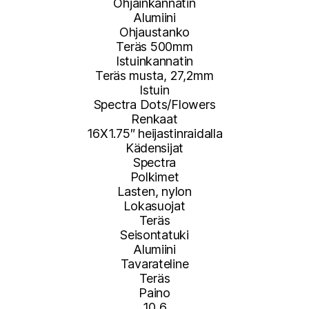
Ohjainkannatin
Alumiini
Ohjaustanko
Teräs 500mm
Istuinkannatin
Teräs musta, 27,2mm
Istuin
Spectra Dots/Flowers
Renkaat
16X1.75″ heijastinraidalla
Kädensijat
Spectra
Polkimet
Lasten, nylon
Lokasuojat
Teräs
Seisontatuki
Alumiini
Tavarateline
Teräs
Paino
10,6