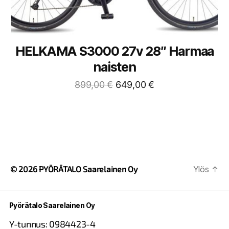
HELKAMA S3000 27v 28″ Harmaa
naisten
899,00
€
649,00
€
© 2026
PYÖRÄTALO Saarelainen Oy
Ylös
↑
Pyörätalo Saarelainen Oy
Y-tunnus: 0984423-4