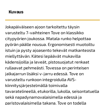
Kuvaus
Jokapäiväiseen ajoon tarkoitettu täysin
varusteltu 7-vaihteinen Tove on klassikko
citypyörien joukossa. Matala runko helpottaa
pyörän päälle nousua. Ergonomisesti muotoiltu
istuin ja pysty ajoasento tekevät matkanteosta
miellyttävän. Kätesi lepäävät mukavilla
kädensijoilla ja leveät, pistosuojatut renkaat
rullaavat pehmeästi. Tovessa on perinteisen
jalkajarrun lisäksi v-jarru edessä. Tove on
varusteltu runkoon integroidulla AVS-
kiinnitysjärjestelmällä toimivalla
tavaratelineellä, etukorilla, lukolla, seisontatuella
sekä napadynamovalaisimella edessä ja
paristovalaisimella takana. Tove on todella