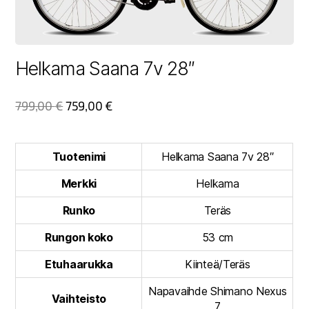
Helkama Saana 7v 28″
799,00
€
759,00
€
Tuotenimi
Helkama Saana 7v 28″
Merkki
Helkama
Runko
Teräs
Rungon koko
53 cm
Etuhaarukka
Kiinteä/Teräs
Napavaihde Shimano Nexus
Vaihteisto
7