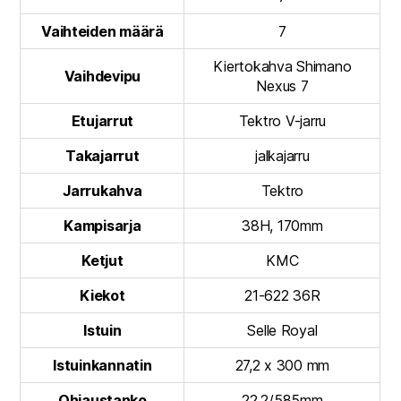
Vaihteiden määrä
7
Kiertokahva Shimano
Vaihdevipu
Nexus 7
Etujarrut
Tektro V-jarru
Takajarrut
jalkajarru
Jarrukahva
Tektro
Kampisarja
38H, 170mm
Ketjut
KMC
Kiekot
21-622 36R
Istuin
Selle Royal
Istuinkannatin
27,2 x 300 mm
Ohjaustanko
22,2/585mm