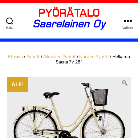
PYÖRÄTALO
Saarelainen Oy
Haku
Valikko
Etusivu
/
Pyörät
/
Aikuisten Pyörät
/
Naisten Pyörät
/ Helkama
Saana 7v 28″
ALE!