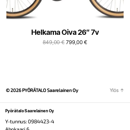
Helkama Oiva 26″ 7v
849,00
€
799,00
€
© 2026
PYÖRÄTALO Saarelainen Oy
Ylös
↑
Pyörätalo Saarelainen Oy
Y-tunnus: 0984423-4
Ahokaari 6