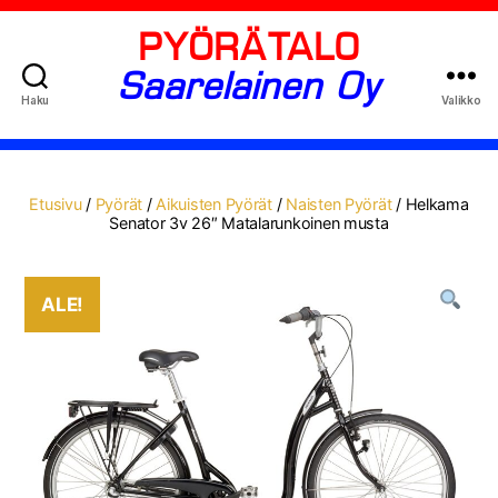
PYÖRÄTALO
Saarelainen Oy
Haku
Valikko
Etusivu
/
Pyörät
/
Aikuisten Pyörät
/
Naisten Pyörät
/ Helkama
Senator 3v 26″ Matalarunkoinen musta
ALE!