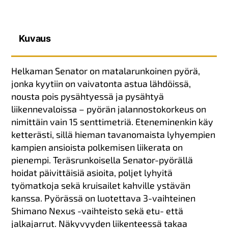
Kuvaus
Helkaman Senator on matalarunkoinen pyörä,
jonka kyytiin on vaivatonta astua lähdöissä,
nousta pois pysähtyessä ja pysähtyä
liikennevaloissa – pyörän jalannostokorkeus on
nimittäin vain 15 senttimetriä. Eteneminenkin käy
ketterästi, sillä hieman tavanomaista lyhyempien
kampien ansioista polkemisen liikerata on
pienempi. Teräsrunkoisella Senator-pyörällä
hoidat päivittäisiä asioita, poljet lyhyitä
työmatkoja sekä kruisailet kahville ystävän
kanssa. Pyörässä on luotettava 3-vaihteinen
Shimano Nexus -vaihteisto sekä etu- että
jalkajarrut. Näkyvyyden liikenteessä takaa