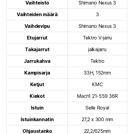
Vaihteisto
Shimano Nexus 3
Vaihteiden määrä
3
Vaihdevipu
Shimano Nexus 3
Etujarrut
Tektro V-jarru
Takajarrut
jalkajarru
Jarrukahva
Tektro
Kampisarja
33H, 152mm
Ketjut
KMC
Kiekot
Mach1 21-559 36R
Istuin
Selle Royal
Istuinkannatin
27,2 x 300 mm
Ohjaustanko
22,2/625mm