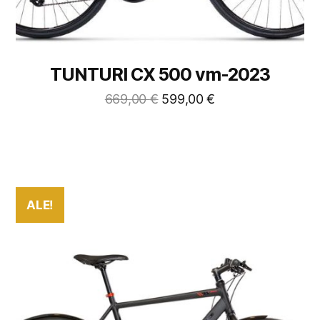
TUNTURI CX 500 vm-2023
669,00
€
599,00
€
ALE!