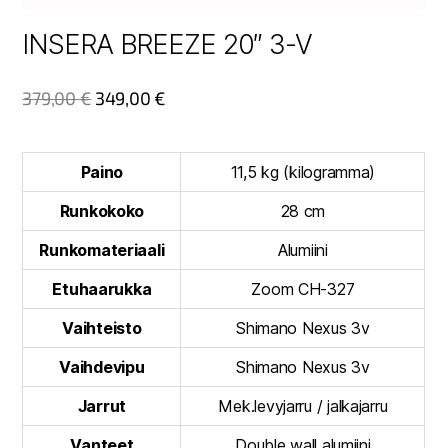
INSERA BREEZE 20″ 3-V
379,00
€
349,00
€
Paino
11,5 kg (kilogramma)
Runkokoko
28 cm
Runkomateriaali
Alumiini
Etuhaarukka
Zoom CH-327
Vaihteisto
Shimano Nexus 3v
Vaihdevipu
Shimano Nexus 3v
Jarrut
Mek.levyjarru / jalkajarru
Vanteet
Double wall alumiini