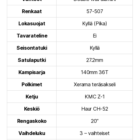
Renkaat
57-507
Lokasuojat
Kyllä (Pika)
Tavarateline
Ei
Seisontatuki
Kyllä
Satulaputki
27.2mm
Kampisarja
140mm 36T
Polkimet
Xerama teräsakseli
Ketju
KMC Z-1
Keskiö
Haur CH-52
Rengaskoko
20″
Vaihdeluku
3 – vaihteiset