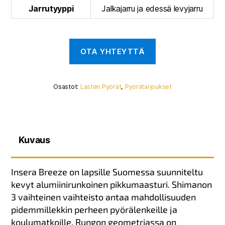
Jarrutyyppi
Jalkajarru ja edessä levyjarru
Osastot:
Lasten Pyörät
,
Pyörätarjoukset
Kuvaus
Insera Breeze on lapsille Suomessa suunniteltu
kevyt alumiinirunkoinen pikkumaasturi. Shimanon
3 vaihteinen vaihteisto antaa mahdollisuuden
pidemmillekkin perheen pyörälenkeille ja
koulumatkoille. Rungon geometriassa on