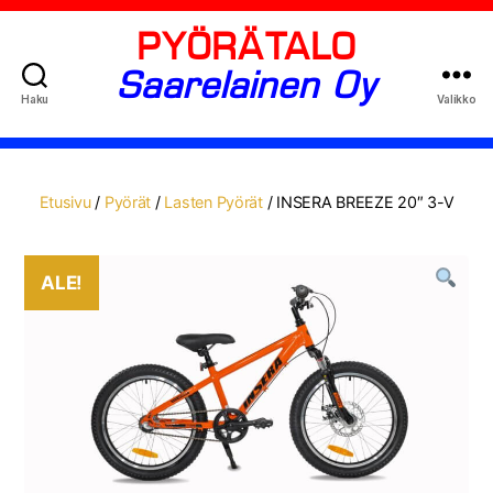
PYÖRÄTALO
Saarelainen Oy
Haku
Valikko
Etusivu
/
Pyörät
/
Lasten Pyörät
/ INSERA BREEZE 20″ 3-V
ALE!