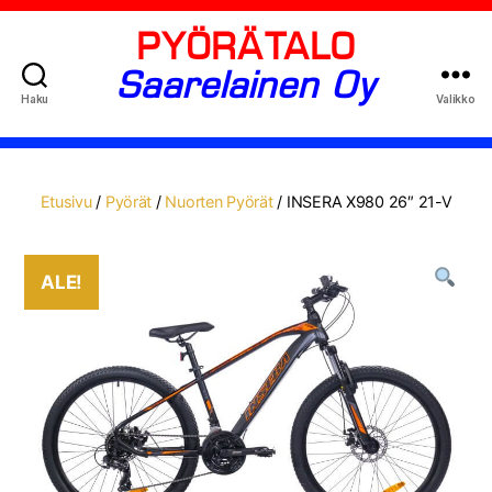
PYÖRÄTALO
Saarelainen Oy
Haku
Valikko
Etusivu
/
Pyörät
/
Nuorten Pyörät
/ INSERA X980 26″ 21-V
ALE!