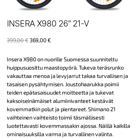
INSERA X980 26″ 21-V
399,00
€
369,00
€
Insera X980 on nuorille Suomessa suunniteltu
huippusuosittu maastopyörä. Tukeva teräsrunko
vakauttaa menoa ja levyjarrut takaa turvallisen ja
tasaisen pysähtymisen. Joustohaarukka poimii
teiden epätasaisuudet moitteetta ja tukevat
kaksoiseinämäiset alumiinivanteet kestävät
kovemmatkin polut ja pientareet. Shimano 21
vaihteinen vaihteisto toimii täsmällisesti
luotettavasti kovemmassakin ajossa. Näillä kaikilla
ominaisuuksilla varma ja turvallinen valinta.