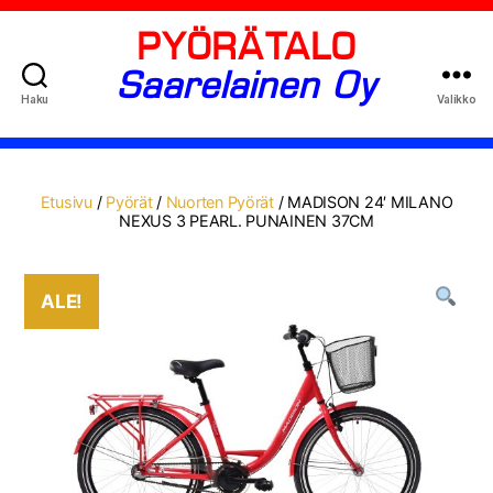
PYÖRÄTALO
Saarelainen Oy
Haku
Valikko
Etusivu
/
Pyörät
/
Nuorten Pyörät
/ MADISON 24′ MILANO
NEXUS 3 PEARL. PUNAINEN 37CM
ALE!