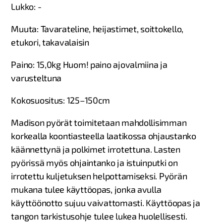
Lukko: -​
Muuta: Tavarateline, heijastimet, soittokello,
etukori, takavalaisin​
Paino: 15,0kg ​Huom! paino ajovalmiina ja
varusteltuna
Kokosuositus: 125–150cm​
Madison pyörät toimitetaan mahdollisimman
korkealla koontiasteella laatikossa ohjaustanko
käännettynä ja polkimet irrotettuna. Lasten
pyörissä myös ohjaintanko ja istuinputki on
irrotettu kuljetuksen helpottamiseksi. Pyörän
mukana tulee käyttöopas, jonka avulla
käyttöönotto sujuu vaivattomasti. Käyttöopas ja
tangon tarkistusohje tulee lukea huolellisesti.