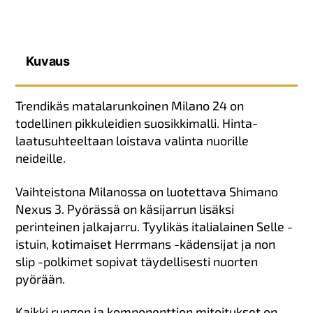
Kuvaus
Trendikäs matalarunkoinen Milano 24 on
todellinen pikkuleidien suosikkimalli. Hinta-
laatusuhteeltaan loistava valinta nuorille
neideille.
Vaihteistona Milanossa on luotettava Shimano
Nexus 3. Pyörässä on käsijarrun lisäksi
perinteinen jalkajarru. Tyylikäs italialainen Selle -
istuin, kotimaiset Herrmans -kädensijat ja non
slip -polkimet sopivat täydellisesti nuorten
pyörään.
Kaikki rungon ja komponenttien mitoitukset on