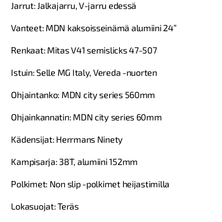
Jarrut: Jalkajarru, V-jarru edessä​
Vanteet: MDN kaksoisseinämä alumiini 24”​
Renkaat: Mitas V41 semislicks 47-507 ​
Istuin: Selle MG Italy, Vereda -nuorten​
Ohjaintanko: MDN city series 560mm​
Ohjainkannatin: MDN city series 60mm ​
Kädensijat: Herrmans Ninety​
Kampisarja: 38T, alumiini 152mm​
Polkimet: Non slip -polkimet heijastimilla​
Lokasuojat: Teräs ​