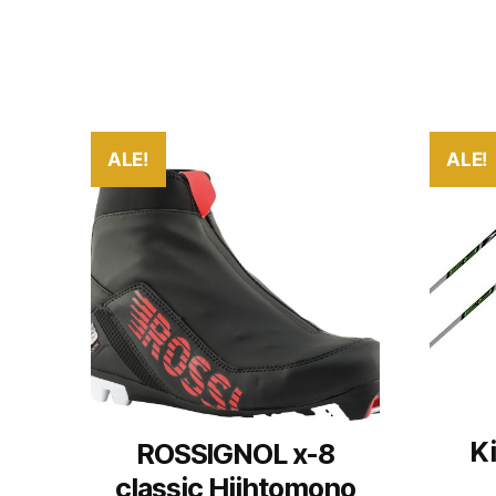
ALE!
ALE!
Ki
ROSSIGNOL x-8
classic Hiihtomono