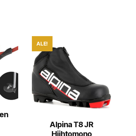
ALE!
ten
Alpina T8 JR
Hiihtomono