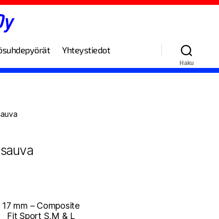
Oy
ösuhdepyörät
Yhteystiedot
Haku
sauva
osauva
17 mm – Composite
Fit Sport S,M & L