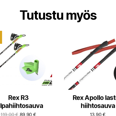
Tutustu myös
Rex R3
Rex Apollo las
lpahiihtosauva
hiihtosauva
119,00
€
89,90
€
13,90
€