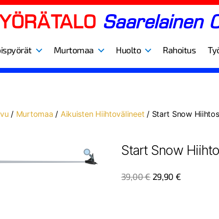
PYÖRÄTALO
Saarelainen 
oispyörät
Murtomaa
Huolto
Rahoitus
Ty
ivu
/
Murtomaa
/
Aikuisten Hiihtovälineet
/ Start Snow Hiihto
Start Snow Hiiht
39,00
€
29,90
€