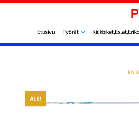
Etusivu
Pyörät
Kickbiket,Eslat,Erik
Etus
ALE!