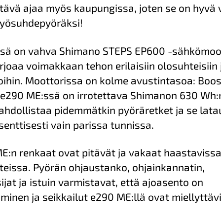
ttävä ajaa myös kaupungissa, joten se on hyvä 
yösuhdepyöräksi!
sä on vahva Shimano STEPS EP600 -sähkömoot
rjoaa voimakkaan tehon erilaisiin olosuhteisiin 
ihin. Moottorissa on kolme avustintasoa: Boost
. e290 ME:ssä on irrotettava Shimanon 630 Wh:
ahdollistaa pidemmätkin pyöräretket ja se lata
senttisesti vain parissa tunnissa.
E:n renkaat ovat pitävät ja vakaat haastavissa
teissa. Pyörän ohjaustanko, ohjainkannatin,
jat ja istuin varmistavat, että ajoasento on
minen ja seikkailut e290 ME:llä ovat miellyttävi