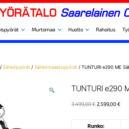
PYÖRÄTALO
Saarelainen 
oispyörät
Murtomaa
Huolto
Rahoitus
Ty
/
Sähköpyörät
/
Sähkömaastopyörät
/ TUNTURI e290 ME Sä
TUNTURI e290 M
3.499,00
€
2.599,00
€
Runko: