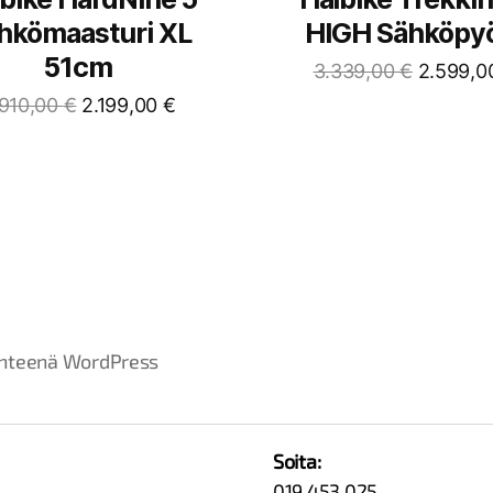
hkömaasturi XL
HIGH Sähköpy
51cm
3.339,00
€
2.599,
.910,00
€
2.199,00
€
hteenä WordPress
Soita:
019 453 025