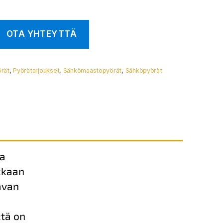
rät
,
Pyörätarjoukset
,
Sähkömaastopyörät
,
Sähköpyörät
sa
kkaan
avan
tä on