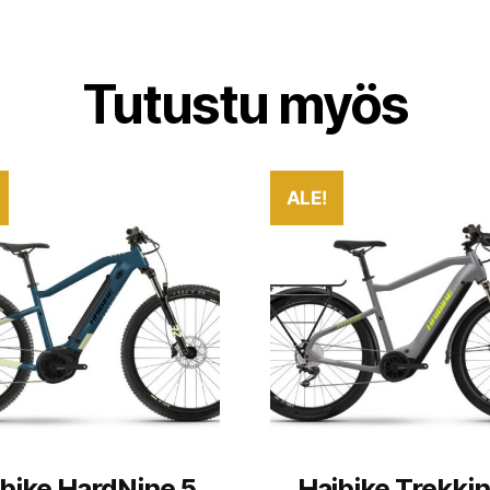
Tutustu myös
ALE!
bike HardNine 5
Haibike Trekkin