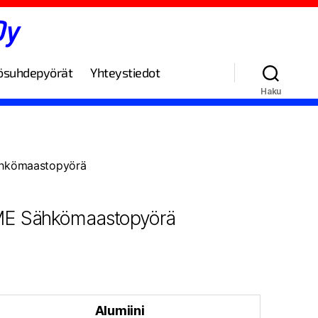
Oy
ösuhdepyörät
Yhteystiedot
Haku
hkömaastopyörä
E Sähkömaastopyörä
Alumiini