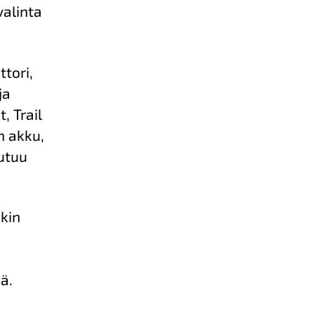
valinta
tori,
ja
, Trail
n akku,
utuu
kin
ä.