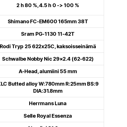
2 h 80 %, 4.5 h 0 -> 100 %
Shimano FC-EM600 165mm 38T
Sram PG-1130 11-42T
Rodi Tryp 25 622x25C, kaksoisseinämä
Schwalbe Nobby Nic 29×2.4 (62-622)
A-Head, alumiini 55 mm
LC Butted alloy W:780mm R:25mm BS:9
DIA:31.8mm
Herrmans Luna
Selle Royal Essenza