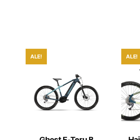
ALE!
ALE!
Ghost E-Teru B
Hai