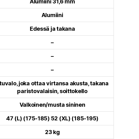
Alumiini 31,6 mm
Alumiini
Edessä ja takana
–
–
–
tuvalo, joka ottaa virtansa akusta, takana
paristovalaisin, soittokello
Valkoinen/musta sininen
47 (L) (175-185) 52 (XL) (185-195)
23 kg