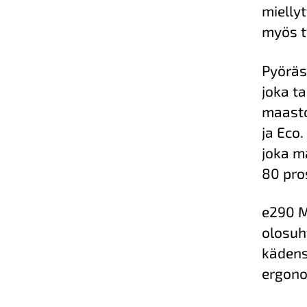
mielly
myös t
Pyöräs
joka ta
maasto
ja Eco
joka m
80 pro
e290 M
olosuh
kädensi
ergono