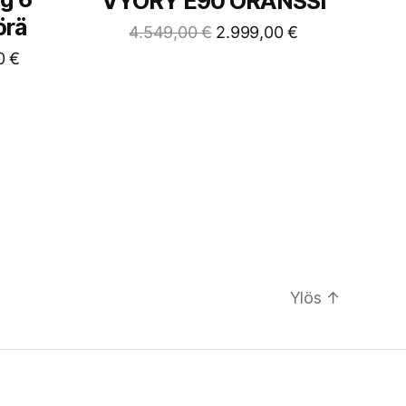
VYÖRY E90 ORANSSI
örä
4.549,00
€
2.999,00
€
00
€
Ylös
↑