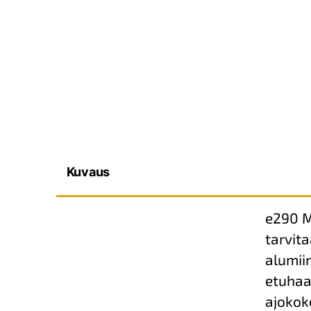
Kuvaus
e290 M
tarvit
alumii
etuhaa
ajokok