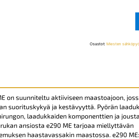
Osastot:
Miesten sähköpyö
E on suunniteltu aktiiviseen maastoajoon, jos
aan suorituskykyä ja kestävyyttä. Pyörän laadu
nirungon, laadukkaiden komponenttien ja joust
rukan ansiosta e290 ME tarjoaa miellyttävän
emuksen haastavassakin maastossa. e290 ME: