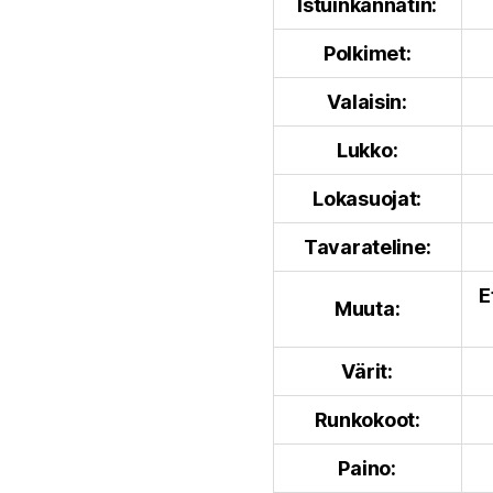
Istuinkannatin:
Polkimet:
Valaisin:
Lukko:
Lokasuojat:
Tavarateline:
E
Muuta:
Värit:
Runkokoot:
Paino: