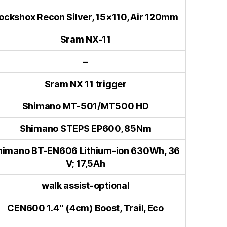
ockshox Recon Silver, 15×110, Air 120mm
Sram NX-11
–
Sram NX 11 trigger
Shimano MT-501/MT500 HD
Shimano STEPS EP600, 85Nm
himano BT-EN606 Lithium-ion 630Wh, 36
V; 17,5Ah
walk assist-optional
CEN600 1.4″ (4cm) Boost, Trail, Eco