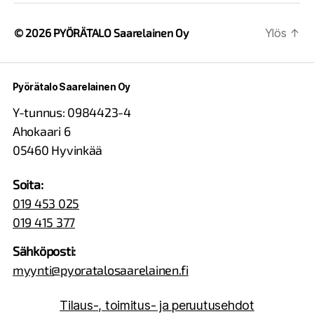
© 2026
PYÖRÄTALO Saarelainen Oy
Ylös
↑
Pyörätalo Saarelainen Oy
Y-tunnus: 0984423-4
Ahokaari 6
05460 Hyvinkää
Soita:
019 453 025
019 415 377
Sähköposti:
myynti@pyoratalosaarelainen.fi
Tilaus-, toimitus- ja peruutusehdot