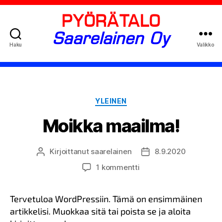
PYÖRÄTALO
Saarelainen Oy
Haku
Valikko
Kategoriat
YLEINEN
Moikka maailma!
Kirjoittanut
saarelainen
8.9.2020
Kirjoittaja
Julkaisupäivämäärä
artikkeliin
1 kommentti
Moikka
maailma!
Tervetuloa WordPressiin. Tämä on ensimmäinen
artikkelisi. Muokkaa sitä tai poista se ja aloita